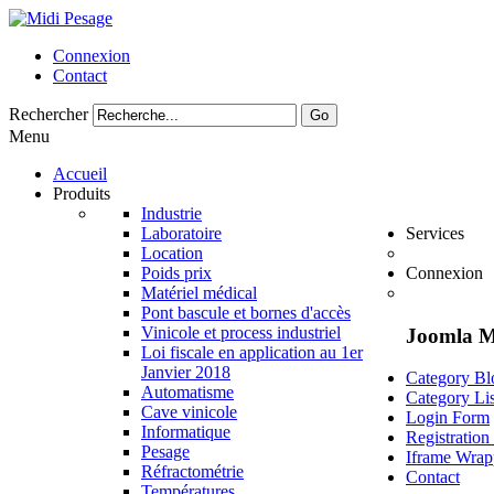
Connexion
Contact
Rechercher
Go
Menu
Accueil
Produits
Industrie
Laboratoire
Services
Location
Poids prix
Connexion
Matériel médical
Pont bascule et bornes d'accès
Vinicole et process industriel
Joomla 
Loi fiscale en application au 1er
Janvier 2018
Category Bl
Automatisme
Category Lis
Cave vinicole
Login Form
Informatique
Registratio
Pesage
Iframe Wrap
Réfractométrie
Contact
Températures