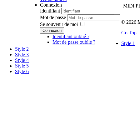
Connexion
MIDI PES
Identifiant
Mot de passe
© 2026 M
Se souvenir de moi
Connexion
Go Top
Identifiant oublié ?
Mot de passe oublié ?
Style 1
Style 2
Style 3
Style 4
Style 5
Style 6