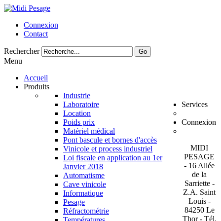
Connexion
Contact
Rechercher
Go
Menu
Accueil
Produits
Industrie
Laboratoire
Services
Location
Poids prix
Connexion
Matériel médical
Pont bascule et bornes d'accès
MIDI
Vinicole et process industriel
PESAGE
Loi fiscale en application au 1er
- 16 Allée
Janvier 2018
de la
Automatisme
Sarriette -
Cave vinicole
Z.A. Saint
Informatique
Louis -
Pesage
84250 Le
Réfractométrie
Thor - Tél.
Températures