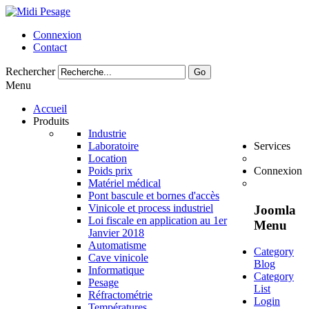
Connexion
Contact
Rechercher
Go
Menu
Accueil
Produits
Industrie
Laboratoire
Services
Location
Poids prix
Connexion
Matériel médical
Pont bascule et bornes d'accès
Vinicole et process industriel
Joomla
Loi fiscale en application au 1er
Menu
Janvier 2018
Automatisme
Category
Cave vinicole
Blog
Informatique
Category
Pesage
List
Réfractométrie
Login
Températures