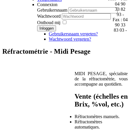
04 90
Connexion
33 82
Gebruikersnaam
93 -
Wachtwoord
Fax : 04
Onthoud mij
90 33
Inloggen
83 03 -
Gebruikersnaam vergeten?
Wachtwoord vergeten?
Réfractométrie - Midi Pesage
M
IDI PESAGE, spécialiste
de la réfractomètrie, vous
accompagne au quotidien.
Vente (échelles en
Brix, %vol, etc.)
Réfractomètres manuels.
Réfractomètres
automatiques.