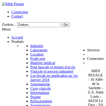
Connexion
Contact
Zoeken...
Go
Menu
Accueil
Produits
Industrie
Laboratoire
Services
Location
Poids prix
Connexion
Matériel médical
Pont bascule et bornes d'accès
MIDI
Vinicole et process industriel
PESAGE
Loi fiscale en application au 1er
- 16 Allée
Janvier 2018
de la
Automatisme
Sarriette -
Cave vinicole
Z.A. Saint
Informatique
Louis -
Pesage
84250 Le
Réfractométrie
Thor - Tél.
Températures