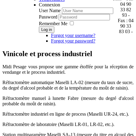
04 90
Connexion
33 82
User Name
93 -
Password
Fax : 04
Remember Me
90 33
Log in
83 03 -
Forgot your username?
Forgot your password?
Vinicole et process industriel
M
idi Pesage vous propose une gamme étoffée pour la réception de
vendange et le process industriel.
Réfractomètre automatique Maselli LA-02 (mesure du taux de sucre,
du degré d'alcool probable et de la température du moût de raisin).
Réfractomètre manuel à lunette Fabre (mesure du degré d'alcool
probable du moût de raisin).
Réfractomètre industriel en ligne de process (Maselli UR-24, etc.).
Réfractomètre de laboratoire (Maselli LR-01, LR-02, etc.).
Station multiparamètre Maselli SA-13 (mesure du titre en alcool des