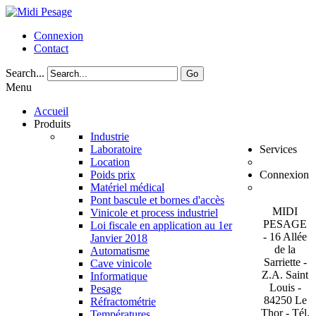
Connexion
Contact
Search...
Go
Menu
Accueil
Produits
Industrie
Laboratoire
Services
Location
Poids prix
Connexion
Matériel médical
Pont bascule et bornes d'accès
MIDI
Vinicole et process industriel
PESAGE
Loi fiscale en application au 1er
- 16 Allée
Janvier 2018
de la
Automatisme
Sarriette -
Cave vinicole
Z.A. Saint
Informatique
Louis -
Pesage
84250 Le
Réfractométrie
Thor - Tél.
Températures